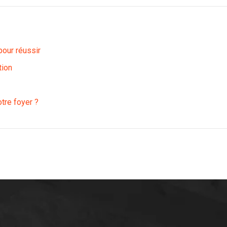
pour réussir
tion
tre foyer ?