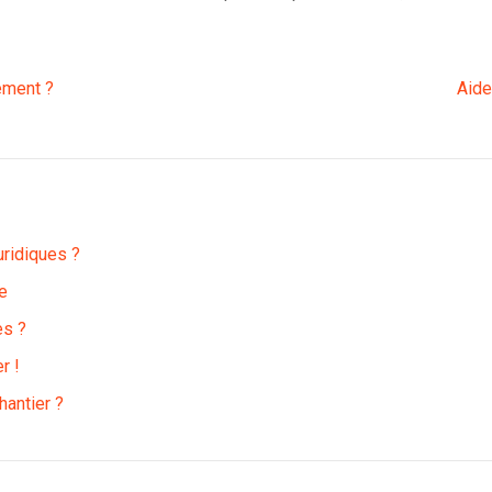
lement ?
Aide
uridiques ?
e
ès ?
r !
hantier ?